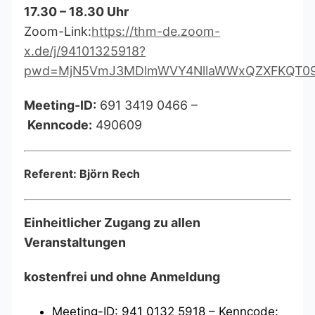
17.30 – 18.30 Uhr
Zoom-Link:
https://thm-de.zoom-
x.de/j/94101325918?
pwd=MjN5VmJ3MDlmWVY4NllaWWxQZXFKQT0
Meeting-ID:
691 3419 0466 –
Kenncode:
490609
Referent: Björn Rech
Einheitlicher Zugang zu allen
Veranstaltungen
kostenfrei und ohne Anmeldung
Meeting-ID: 941 0132 5918 – Kenncode: